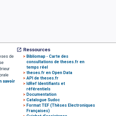
Ressources
>
Bibliomap - Carte des
hèses de
consultations de theses.fr en
se
temps réel
érieur
>
theses.fr en Open Data
orale
>
API de theses.fr
n savoir
>
IdRef Identifiants et
référentiels
>
Documentation
>
Catalogue Sudoc
>
Format TEF (Thèses Electroniques
Françaises)