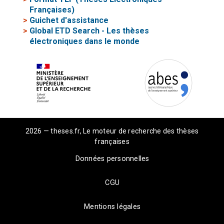
Françaises)
>
Guichet d'assistance
>
Global ETD Search - Les thèses
électroniques dans le monde
2026 — theses.fr, Le moteur de recherche des thèses
françaises
Données personnelles
CGU
Mentions légales