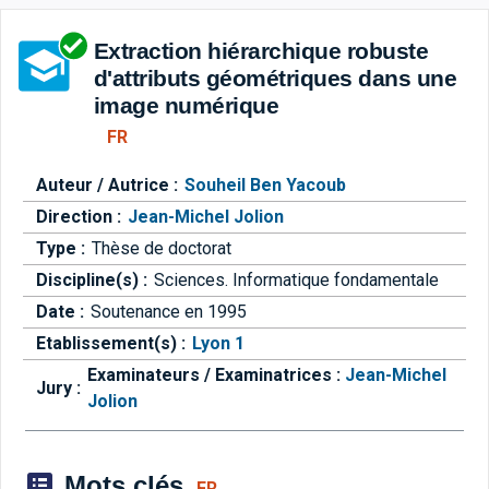
Aller directement à la barre 
Extraction hiérarchique robuste
d'attributs géométriques dans une
image numérique
FR
Auteur / Autrice :
Souheil Ben Yacoub
Direction :
Jean-Michel Jolion
Type :
Thèse de doctorat
Discipline(s) :
Sciences. Informatique fondamentale
Date :
Soutenance en 1995
Etablissement(s) :
Lyon 1
Examinateurs / Examinatrices :
Jean-Michel
Jury :
Jolion
Mots clés
FR