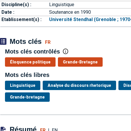
Discipline(s) :
Linguistique
Date :
Soutenance en 1990
Etablissement(s) :
Université Stendhal (Grenoble ; 1970
Mots clés
FR
Mots clés contrôlés
Éloquence politique
Grande-Bretagne
Mots clés libres
Linguistique
Analyse du discours rhetorique
Dis
Grande-bretagne
Résumé
FR
|
EN