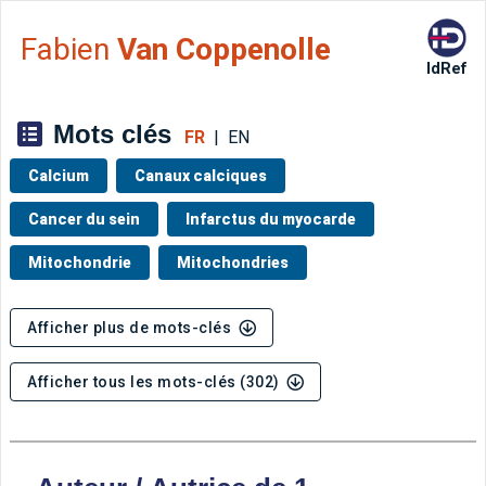
Aller directement à la barre 
Fabien
Van Coppenolle
IdRef
Mots clés
FR
|
EN
Calcium
Canaux calciques
Cancer du sein
Infarctus du myocarde
Mitochondrie
Mitochondries
Afficher plus de mots-clés
Afficher tous les mots-clés (302)