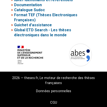
>
Documentation
>
Catalogue Sudoc
>
Format TEF (Thèses Electroniques
Françaises)
>
Guichet d'assistance
>
Global ETD Search - Les thèses
électroniques dans le monde
2026 — theses.fr, Le moteur de recherche des thèses
françaises
Données personnelles
CGU