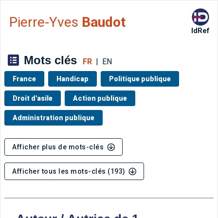
Aller directement à la barre 
Pierre-Yves
Baudot
IdRef
Mots clés
FR
|
EN
France
Handicap
Politique publique
Droit d'asile
Action publique
Administration publique
Afficher plus de mots-clés
Afficher tous les mots-clés (193)