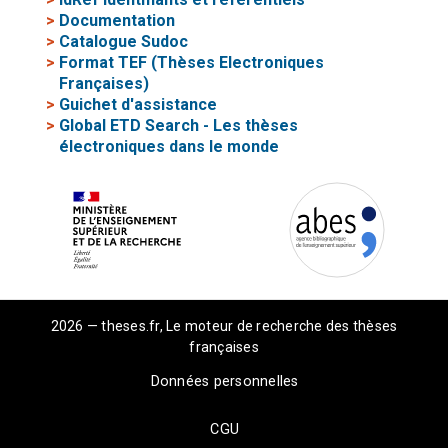
>
Documentation
>
Catalogue Sudoc
>
Format TEF (Thèses Electroniques
Françaises)
>
Guichet d'assistance
>
Global ETD Search - Les thèses
électroniques dans le monde
2026 — theses.fr, Le moteur de recherche des thèses
françaises
Données personnelles
CGU