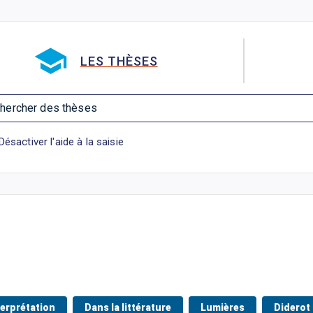
Aller directement à la barre 
LES THÈSES
hercher des thèses
Désactiver l'aide à la saisie
terprétation
Dans la littérature
Lumières
Diderot