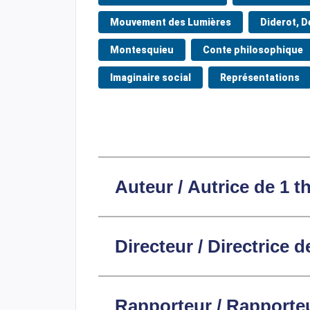
Mouvement des Lumières
Diderot, D
Montesquieu
Conte philosophique
Imaginaire social
Représentations
Auteur / Autrice de 1 t
Directeur / Directrice d
Rapporteur / Rapporteu