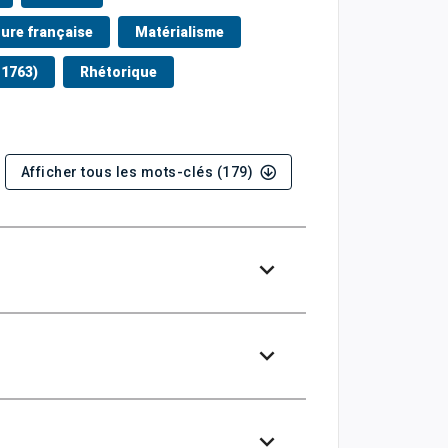
ture française
Matérialisme
-1763)
Rhétorique
Afficher tous les mots-clés (179)