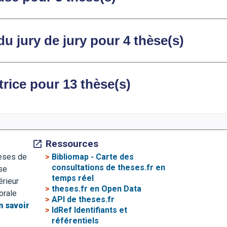
du jury de jury pour 4 thèse(s)
rice pour 13 thèse(s)
Ressources
>
Bibliomap - Carte des
hèses de
consultations de theses.fr en
se
temps réel
érieur
>
theses.fr en Open Data
orale
>
API de theses.fr
n savoir
>
IdRef Identifiants et
référentiels