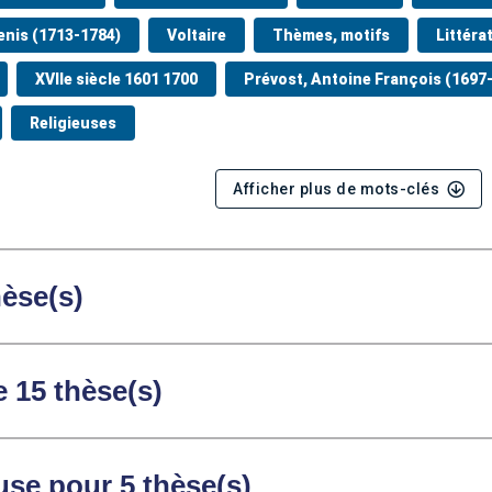
enis (1713-1784)
Voltaire
Thèmes, motifs
Littéra
XVIIe siècle 1601 1700
Prévost, Antoine François (1697
Religieuses
Afficher plus de mots-clés
hèse(s)
e 15 thèse(s)
se pour 5 thèse(s)