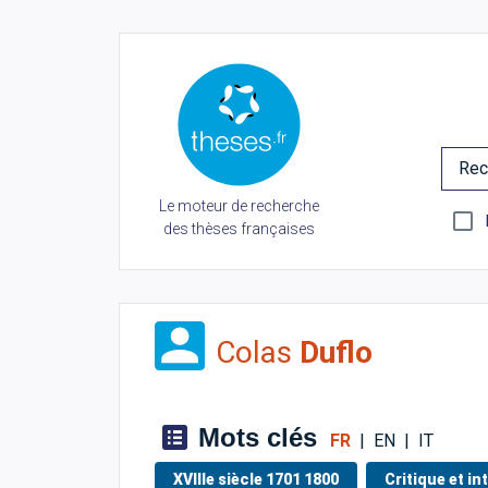
Rec
Le moteur de recherche
des thèses françaises
Colas
Duflo
Mots clés
FR
|
EN
|
IT
XVIIIe siècle 1701 1800
Critique et in