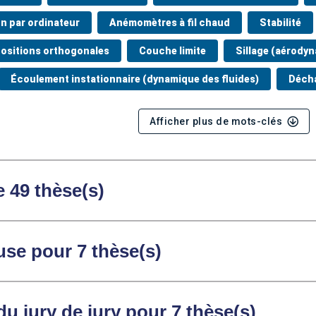
n par ordinateur
Anémomètres à fil chaud
Stabilité
sitions orthogonales
Couche limite
Sillage (aérody
Écoulement instationnaire (dynamique des fluides)
Décha
Afficher plus de mots-clés
e 49 thèse(s)
se pour 7 thèse(s)
du jury de jury pour 7 thèse(s)