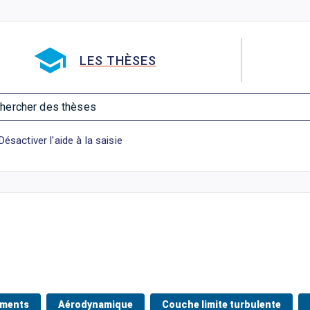
Aller directement à la barre 
LES THÈSES
hercher des thèses
Désactiver l'aide à la saisie
ements
Aérodynamique
Couche limite turbulente