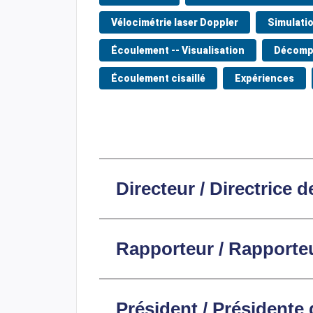
Vélocimétrie laser Doppler
Simulatio
Écoulement -- Visualisation
Décompo
Écoulement cisaillé
Expériences
Directeur / Directrice d
Rapporteur / Rapporteu
Président / Présidente 