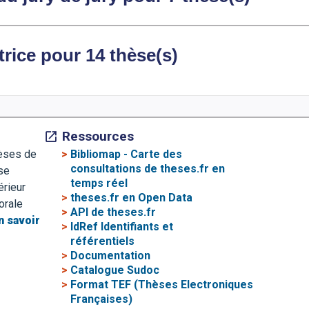
rice pour 14 thèse(s)
Ressources
>
Bibliomap - Carte des
hèses de
consultations de theses.fr en
se
temps réel
érieur
>
theses.fr en Open Data
orale
>
API de theses.fr
n savoir
>
IdRef Identifiants et
référentiels
>
Documentation
>
Catalogue Sudoc
>
Format TEF (Thèses Electroniques
Françaises)